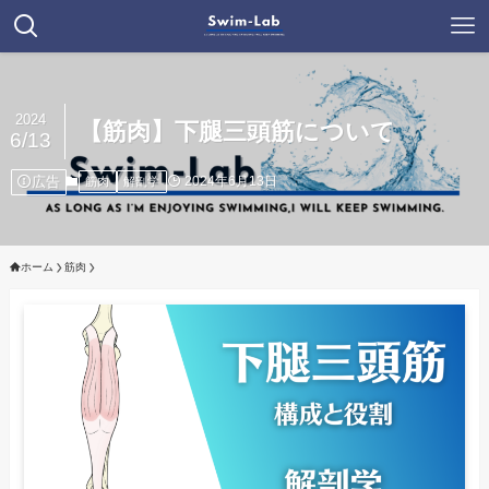
2024
【筋肉】下腿三頭筋について
6/13
広告
2024年6月13日
筋肉
解剖学
ホーム
筋肉