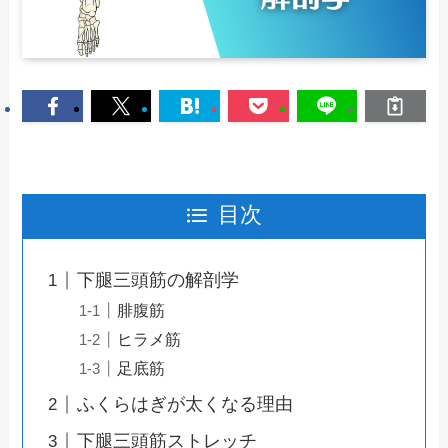
目次
下腿三頭筋の解剖学
腓腹筋
ヒラメ筋
足底筋
ふくらはぎが太くなる理由
下腿三頭筋ストレッチ