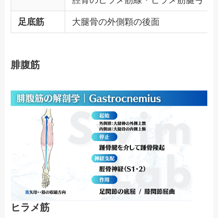
足底筋
大腿骨の外側顆の後面
腓腹筋
ヒラメ筋