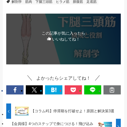
解剖学
筋肉
下腿三頭筋
ヒラメ筋
腓腹筋
足底筋
この記事が気に入ったら
いいねしてね！
よかったらシェアしてね！
【コラム#1】停滞期を打破せよ！原因と解決策3選
【会員様】4つのステップで身につける！飛び込み