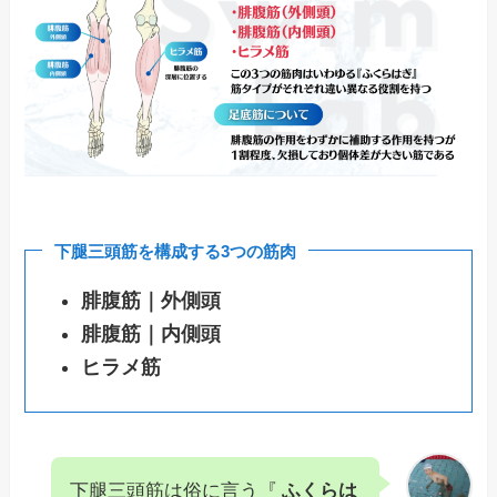
下腿三頭筋を構成する3つの筋肉
腓腹筋｜外側頭
腓腹筋｜内側頭
ヒラメ筋
下腿三頭筋は俗に言う『
ふくらは