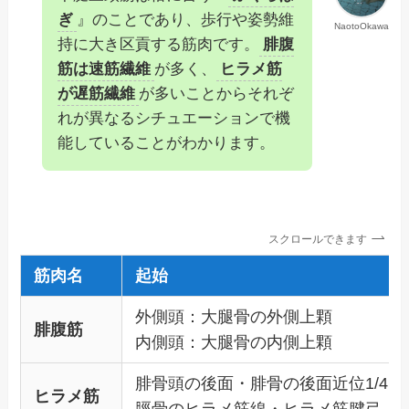
ぎ
』のことであり、歩行や姿勢維
NaotoOkawa
持に大き区貢する筋肉です。
腓腹
筋は速筋繊維
が多く、
ヒラメ筋
が遅筋繊維
が多いことからそれぞ
れが異なるシチュエーションで機
能していることがわかります。
スクロールできます
筋肉名
起始
外側頭：大腿骨の外側上顆
腓腹筋
内側頭：大腿骨の内側上顆
腓骨頭の後面・腓骨の後面近位1/4
ヒラメ筋
脛骨のヒラメ筋線・ヒラメ筋腱弓