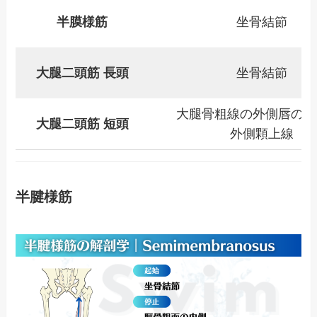
半膜様筋
坐骨結節
大腿二頭筋 長頭
坐骨結節
大腿骨粗線の外側唇の中間
大腿二頭筋 短頭
外側顆上線
半腱様筋