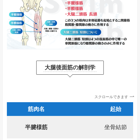
大腿後面筋の解剖学
スクロールできます
筋肉名
起始
半腱様筋
坐骨結節