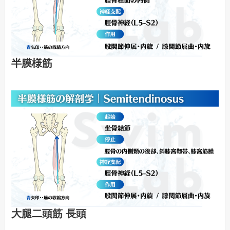
半膜様筋
大腿二頭筋 長頭