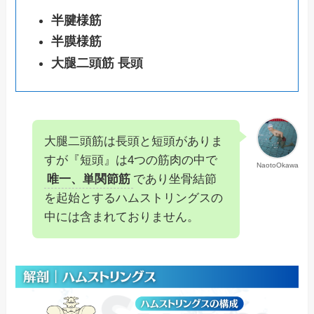
半腱様筋
半膜様筋
大腿二頭筋
長頭
大腿二頭筋は長頭と短頭がありま
すが『短頭』は4つの筋肉の中で
NaotoOkawa
唯一、単関節筋
であり坐骨結節
を起始とするハムストリングスの
中には含まれておりません。