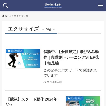
ホーム
エクササイズ
エクササイズ
– tag –
保護中: 【会員限定】飛び込み動
競技別:競泳
作｜段階別トレーニングSTEP①
｜軸足編
この記事はパスワードで保護され
ています
2024年9月4日
【競泳】スタート動作 2024年
競技別:競泳
Ver